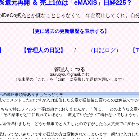
％還元再開 ＆ 売上1位は「eMAXIS」日経225？
のiDeCo拡充とか謎なことじゃなくて、年金廃止してくれ。自
【更に過去の更新履歴を表示する】
】
【管理人の日記】
/
（日記ログ）
【T
管理人：
つる
tsurutyou@gmail.こむ
（※末尾の「こむ」を「com」に変換して送信お願いします）
人への連絡事項等ありましたらどうぞ