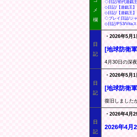
コ
◇日記/初代遊戯
◇日記/【遊戯王
メ
◇日記/【遊戯王
◇プレイ日誌/ジャ
欄
◇日記/PS3/V
・2026年5月
日
[地球防衛軍
記
4月30日の深
・2026年5月
日
[地球防衛軍
記
復旧しました
・2026年4月
日
2026年4
記