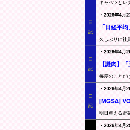
キャベツとレ
・2026年4月2
日
「日経平均
記
久しぶりに社
・2026年4月2
日
【謎肉】「
記
毎度のことだ
・2026年4月
日
[MGSΔ] 
記
明日買える野
・2026年4月