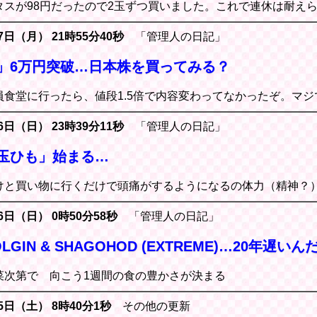
タスが98円だったので2玉ずつ買いました。これで連休は耐え
7日（月） 21時55分40秒
「管理人の日記」
」6万円突破…日本株を買ってみる？
員食堂に行ったら、値段1.5倍で内容変わってなかったぞ。マ
6日（日） 23時39分11秒
「管理人の日記」
玉ひも」始まる…
けと買い物に行くだけで頭痛がするようになるの体力（精神？
26日（日） 0時50分58秒
「管理人の日記」
VOLGIN & SHAGOHOD (EXTREME)…20年遅い
菜次第で 向こう1週間の食の豊かさが決まる
25日（土） 8時40分1秒
その他の更新