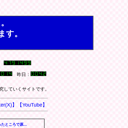
た。
ます。
昨日：
究していくサイトです。
ter(X)】
【YouTube】
たところで原...