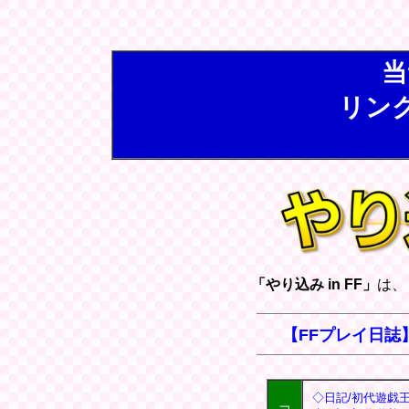
当
リン
「やり込み in FF」
は、
【FFプレイ日誌
◇日記/初代遊戯