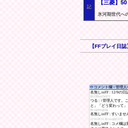
【三菱】50
記
氷河期世代へ
【FFプレイ日誌
コメント欄 - 管理