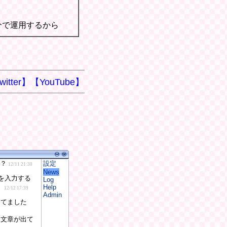
分で運用するから
witter】
【YouTube】
設定
News
Log
Help
Admin