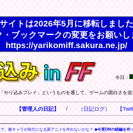
サイトは2026年5月に移転しまし
ク・ブックマークの変更をお願いし
https://yarikomiff.sakura.ne.jp/
今日：
「やり込みプレイ」というものを通して、ゲームの面白さを追
】
【管理人の日記】
/
（日記ログ）
【Twit
王で、敵キャラが味方になる新アニメを作れないかな？
◆今更DMの続編を作っ