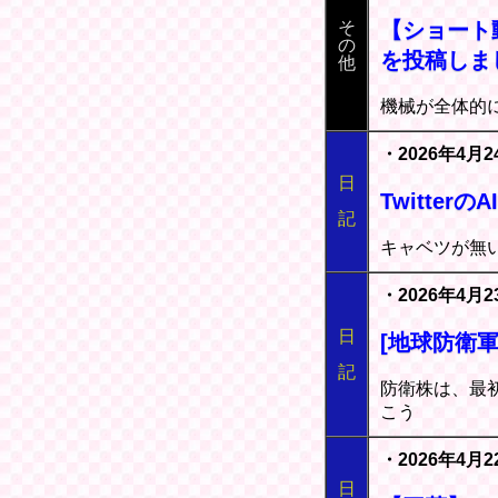
そ
【ショート動
の
を投稿しま
他
機械が全体的
・2026年4月2
日
Twitter
記
キャベツが無
・2026年4月2
日
[地球防衛軍
記
防衛株は、最
こう
・2026年4月2
日