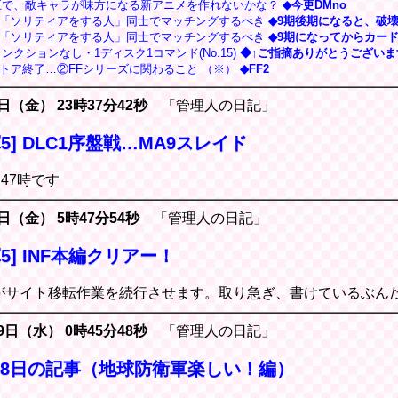
王で、敵キャラが味方になる新アニメを作れないかな？
◆今更DMno
】「ソリティアをする人」同士でマッチングするべき
◆9期後期になると、破壊し
】「ソリティアをする人」同士でマッチングするべき
◆9期になってからカード1
ンクションなし・1ディスク1コマンド(No.15)
◆↑ご指摘ありがとうございます
itaストア終了…②FFシリーズに関わること （※）
◆FF2
1日（金） 23時37分42秒
「管理人の日記」
5] DLC1序盤戦…MA9スレイド
夜47時です
1日（金） 5時47分54秒
「管理人の日記」
5] INF本編クリアー！
がサイト移転作業を続行させます。取り急ぎ、書けているぶん
29日（水） 0時45分48秒
「管理人の日記」
月28日の記事（地球防衛軍楽しい！編）