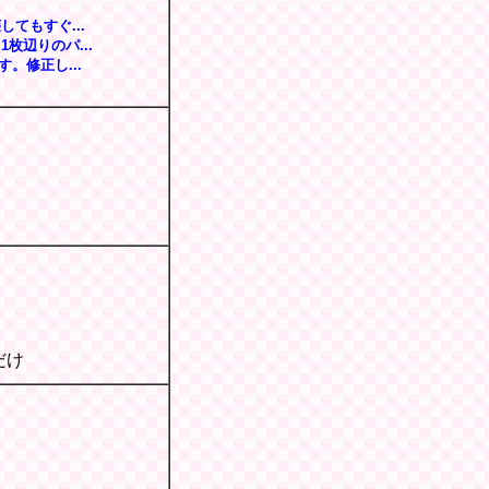
てもすぐ...
枚辺りのパ...
。修正し...
だけ