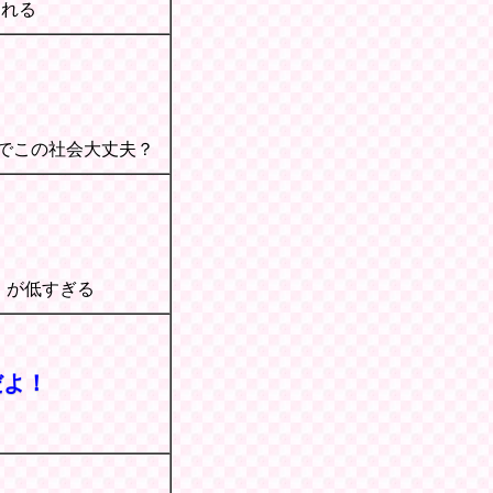
られる
ジでこの社会大丈夫？
）が低すぎる
んだよ！