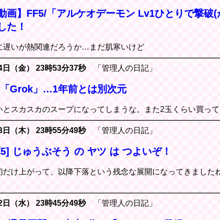
画】FF5/「アルケオデーモン Lv1ひとりで撃破
した！
に遅いが熱関連だろうか…まだ肌寒いけど
4日（金） 23時53分37秒
「管理人の日記」
のAI「Grok」…1年前とは別次元
いとスカスカのスープになってしまうな。また2玉くらい買って
3日（木） 23時55分49秒
「管理人の日記」
5] じゅうぶそう の ヤツ は つよいぞ！
初だけ上がって、以降下落という残念な展開になってきました
2日（水） 23時45分49秒
「管理人の日記」