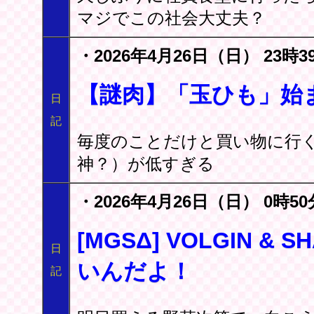
マジでこの社会大丈夫？
・2026年4月26日（日） 23時3
【謎肉】「玉ひも」始
日
記
毎度のことだけと買い物に行
神？）が低すぎる
・2026年4月26日（日） 0時50
[MGSΔ] VOLGIN & 
日
いんだよ！
記