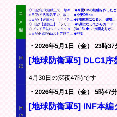
◇日記/初代遊戯王で、敵キ...
◆今更DMの続編を作ったと..
コ
◇日記/初代遊戯王で、敵キ...
◆今更DMno
◇日記/【遊戯王】「ソリテ...
◆9期後期になると、破壊...
メ
◇日記/【遊戯王】「ソリテ...
◆9期になってからカード...
◇プレイ日誌/ジャンクショ...(No.15)
◆↑ご指摘ありが...
欄
◇日記/PS3/Vitaストア終了...
◆FF2
・2026年5月1日（金） 23時37
日
[地球防衛軍5] DLC1
記
4月30日の深夜47時です
・2026年5月1日（金） 5時47分
[地球防衛軍5] INF本
日
記