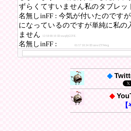
◆
Twitt
◆
Yo
【