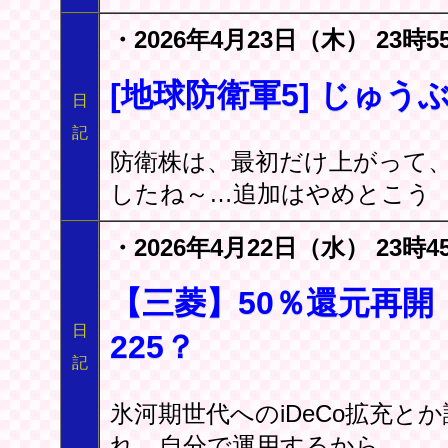
・2026年4月23日（木） 23時5
[地球防衛軍5] じゅう
日
記
防衛株は、最初だけ上がって
したね～…追加はやめとこう
・2026年4月22日（水） 23時4
【三菱】50％還元再開 
日
225？
記
氷河期世代へのiDeCo拡充
れ。自分で運用するから