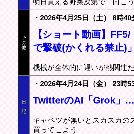
明日買える野菜次第で 向こう
・2026年4月25日（土） 8時40
【ショート動画】FF5/
そ
の
で撃破(かくれる禁止)
他
機械が全体的に遅いが熱関連
・2026年4月24日（金） 23時5
TwitterのAI「Gro
日
記
キャベツが無いとスカスカの
買ってこよう