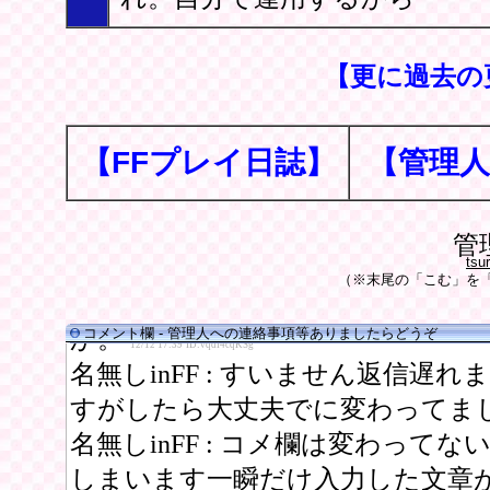
【更に過去の
【FFプレイ日誌】
【管理人
管
tsu
（※末尾の「こむ」を「
コメント欄 - 管理人への連絡事項等ありましたらどうぞ