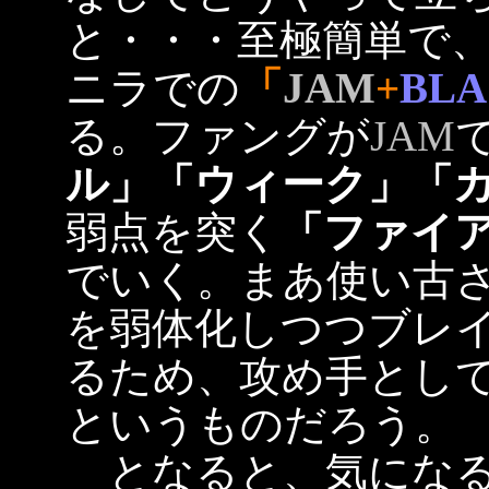
と・・・至極簡単で
ニラでの
「
JAM
+
BLA
る。ファングが
JAM
ル」「ウィーク」「
弱点を突く
「ファイ
でいく。まあ使い古
を弱体化しつつブレ
るため、攻め手とし
というものだろう。
となると、気になる