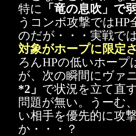
特に
「竜の息吹」で
うコンボ攻撃ではHP
のだが・・・実戦で
対象がホープに限定
ろんHPの低いホープ
が、次の瞬間にヴァ
*2」
で状況を立て直
問題が無い。うーむ、
い相手を優先的に攻
か・・・？