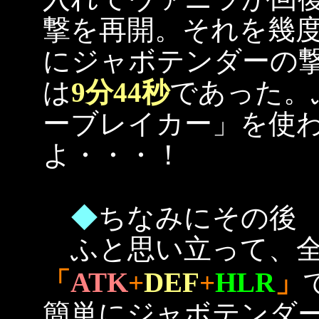
撃を再開。それを幾
にジャボテンダーの
は
9分44秒
であった。
ーブレイカー」を使
よ・・・！
◆
ちなみにその後
ふと思い立って、全
「
ATK
+
DEF
+
HLR
」
簡単にジャボテンダ