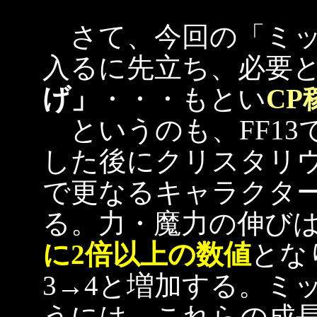
さて、今回の「ミッ
入るに先立ち、必要
げ」
・・・もとい
CP
というのも、FF13
した後にクリスタリウ
で更なるキャラクタ
る。力・魔力の伸びは
に2倍以上の数値
とな
3→4と増加する。ミ
うには、これらの成