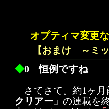
オプティマ変更
【おまけ ～ミ
◆
0 恒例ですね
さてさて。約1ヶ月
クリアー」
の連載を