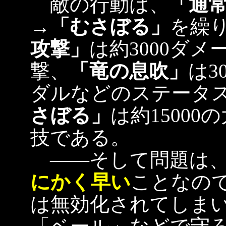
敵の行動は、
「通
→
「むさぼる」
を繰
攻撃」
は約3000ダ
撃、
「竜の息吹」
は3
ダルなどのステータ
さぼる」
は約1500
技である。
――そして問題は
にかく早い
ことなの
は無効化されてしま