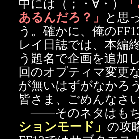
中には（；・∀・）
「
あるんだろ？」
と思
う。確かに、俺のFF
レイ日誌では、本編
う題名で企画を追加
回のオプティマ変更
が無いはずがなかろ
皆さま、ごめんなさ
――そのネタはもち
ションモード」
の攻