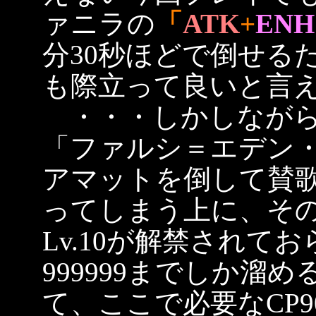
ァニラの
「
ATK
+
ENH
分30秒ほどで倒せる
も際立って良いと言
・・・しかしながら
「ファルシ＝エデン
アマットを倒して賛
ってしまう上に、そ
Lv.10が解禁されて
999999までしか溜
て、ここで必要なCP