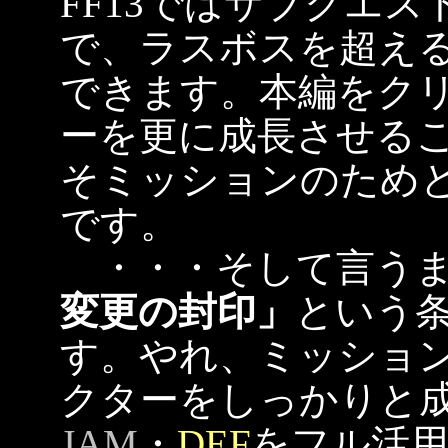
FF13ではサブクエ
で、ラスボスを超え
できます。本編をク
ーを更に成長させる
そミッションのため
です。
・・・そして言うま
変更の封印」
という
す。やれ、ミッショ
クターをしっかりと
JAM
・
DEF
をフル活