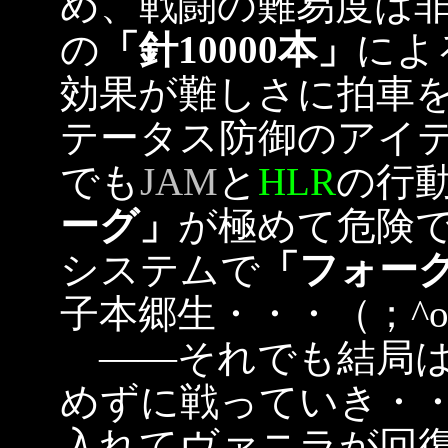
め、戦闘の難易度は
の
「針10000本」
によ
効果が難しさに拍車
テータス防御のアイ
でも
JAM
と
HLR
の行
ーグ」
が極めて危険
システムで
「フォー
子本郷生・・・（；^o
――それでも結局は
めずに戦っていき・
入れてヴァニラが回