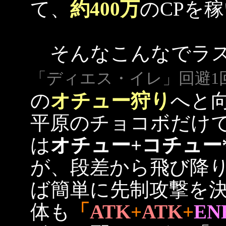
て、
約400万
のCPを
そんなこんなでラス
「ディエス・イレ」回避1
の
オチュー狩り
へと
平原のチョコボだけ
は
オチュー+コチュー*
が、段差から飛び降
ば簡単に先制攻撃を
体も
「
ATK
+
ATK
+
EN