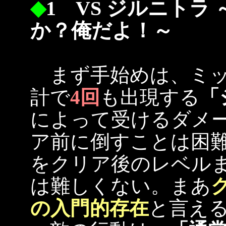
◆
1 VS ジルニト
か？俺だよ！～
まず手始めは、ミッ
計で
4回
も出現する
「
によって受けるダメ
ア前に倒すことは困
をクリア後のレベル
は難しくない。まあ
の入門的存在
と言え