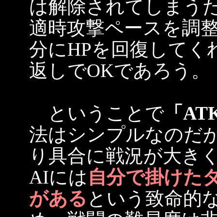
は解除されてしまう
適時攻撃ペースを調
分にHPを回復してく
返しでOKであろう。
ということで
「AT
法はシンプルなのだ
り具合に戦況が大き
AIには
自分で掛けた
がある
という致命的